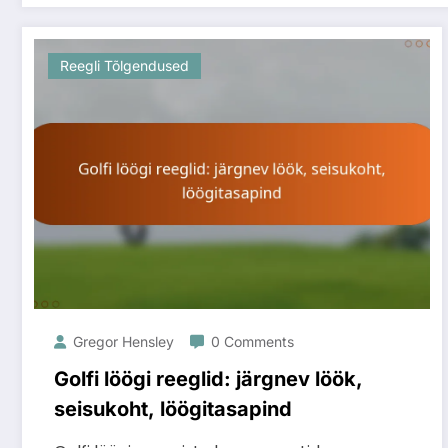
Reegli Tõlgendused
Gregor Hensley
0 Comments
Golfi löögi reeglid: järgnev löök,
seisukoht, löögitasapind