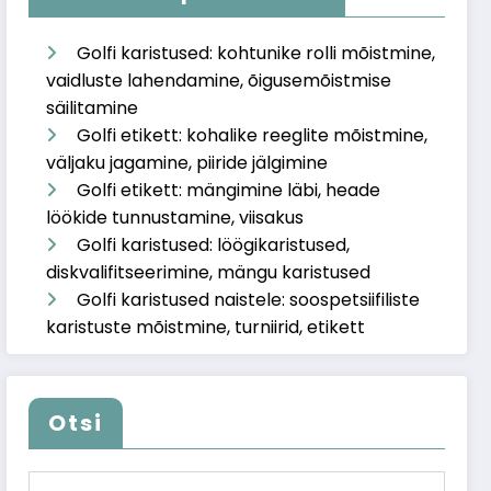
Golfi karistused: kohtunike rolli mõistmine,
vaidluste lahendamine, õigusemõistmise
säilitamine
Golfi etikett: kohalike reeglite mõistmine,
väljaku jagamine, piiride jälgimine
Golfi etikett: mängimine läbi, heade
löökide tunnustamine, viisakus
Golfi karistused: löögikaristused,
diskvalifitseerimine, mängu karistused
Golfi karistused naistele: soospetsiifiliste
karistuste mõistmine, turniirid, etikett
Otsi