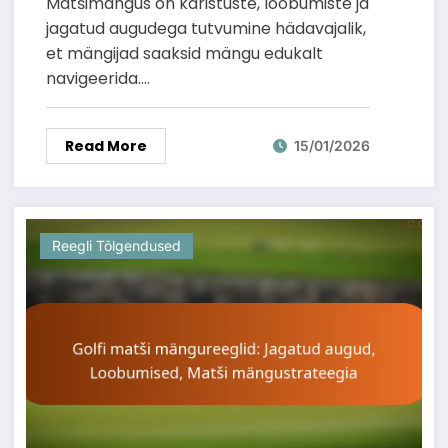
Matšimängus on karistuste, loobumiste ja
jagatud augudega tutvumine hädavajalik,
et mängijad saaksid mängu edukalt
navigeerida.…
Read More
15/01/2026
Reegli Tõlgendused