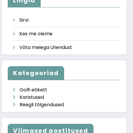
Lingid
Sirvi
Kes me oleme
Võta meiega ühendust
Kategooriad
Golfi etikett
Karistused
Reegli tõlgendused
Viimased postitused