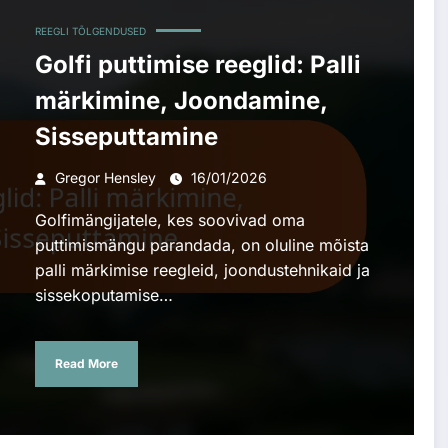
REEGLI TÕLGENDUSED
Golfi puttimise reeglid: Palli
märkimine, Joondamine,
Sisseputtamine
Gregor Hensley
16/01/2026
Golfimängijatele, kes soovivad oma
puttimismängu parandada, on oluline mõista
palli märkimise reegleid, joondustehnikaid ja
sissekoputamise…
Read More