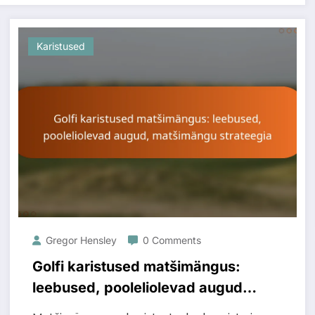
Karistused
Gregor Hensley
0 Comments
Golfi karistused matšimängus:
leebused, pooleliolevad augud,
matšimängu strateegia