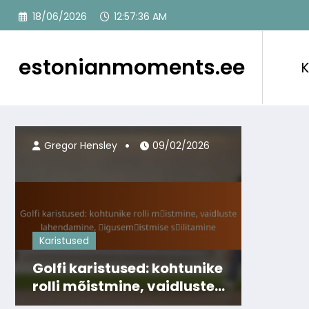
Skip
18/06/2026
12:57:38 AM
to
content
estonianmoments.ee
K
Gregor Hensley
09/02/2026
Karistused
Golfi karistused: kohtunike
rolli mõistmine, vaidluste
lahendamine,