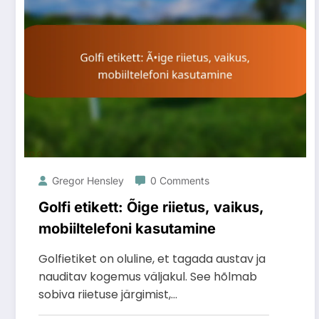
Gregor Hensley
0 Comments
Golfi etikett: Õige riietus, vaikus,
mobiiltelefoni kasutamine
Golfietiket on oluline, et tagada austav ja
nauditav kogemus väljakul. See hõlmab
sobiva riietuse järgimist,…