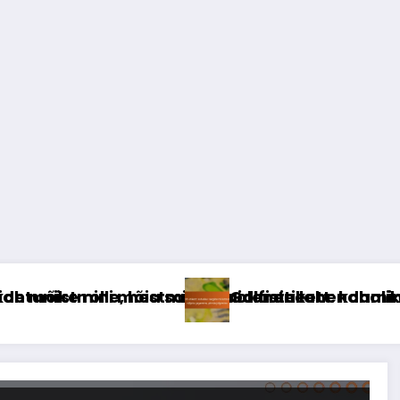
ku olemine
, vaidluste lahendamine, õigusemõistmise säilit
Golfi etikett: kohalike reeglite mõistmine, välj
Go