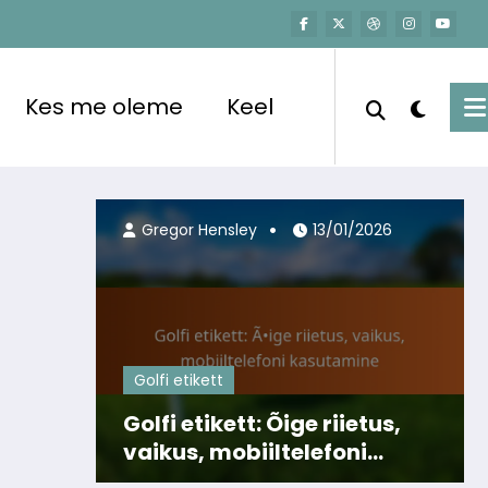
Kes me oleme
Keel
Gregor Hensley
13/01/2026
Golfi etikett
Golfi etikett: Õige riietus,
vaikus, mobiiltelefoni
kasutamine