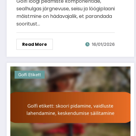
Golfi löögi peamiste komponentide,
sealhulgas järgnevuse, seisu ja löögiplaani
mõistmine on hädavajalik, et parandada
sooritust…
Read More
16/01/2026
Golfi Etikett