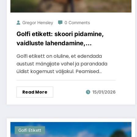
Gregor Hensley
0 Comments
Golfi etikett: skoori pidamine,
vaidluste lahendamine,
keskendumise säilitamine
Golfi etikett on oluline, et edendada
austust mängijate vahel ja parandada
üldist kogemust väljakul. Peamised…
Read More
15/01/2026
Golfi Etikett