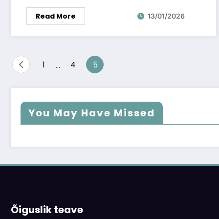
Read More
13/01/2026
Posts
1
…
4
5
pagination
You May Have Missed
Õiguslik teave