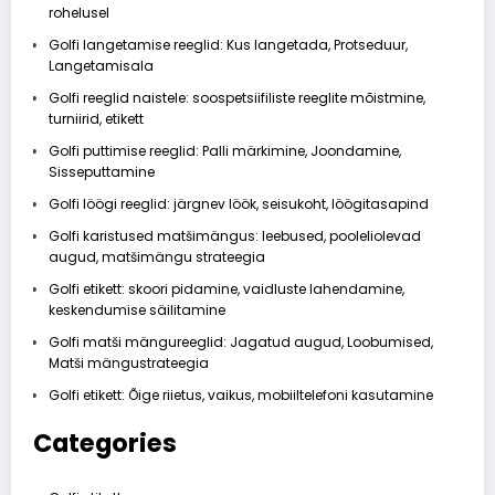
rohelusel
Golfi langetamise reeglid: Kus langetada, Protseduur,
Langetamisala
Golfi reeglid naistele: soospetsiifiliste reeglite mõistmine,
turniirid, etikett
Golfi puttimise reeglid: Palli märkimine, Joondamine,
Sisseputtamine
Golfi löögi reeglid: järgnev löök, seisukoht, löögitasapind
Golfi karistused matšimängus: leebused, pooleliolevad
augud, matšimängu strateegia
Golfi etikett: skoori pidamine, vaidluste lahendamine,
keskendumise säilitamine
Golfi matši mängureeglid: Jagatud augud, Loobumised,
Matši mängustrateegia
Golfi etikett: Õige riietus, vaikus, mobiiltelefoni kasutamine
Categories