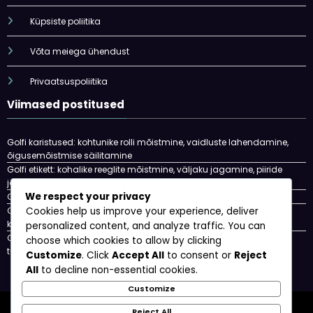
Küpsiste poliitika
Võta meiega ühendust
Privaatsuspoliitika
Viimased postitused
Golfi karistused: kohtunike rolli mõistmine, vaidluste lahendamine,
õigusemõistmise säilitamine
Golfi etikett: kohalike reeglite mõistmine, väljaku jagamine, piiride
jälgimine
We respect your privacy
Golfi etikett: mängimine läbi, heade löökide tunnustamine, viisakus
Golfi karistused: löögikaristused, diskvalifitseerimine, mängu
Cookies help us improve your experience, deliver
karistused
personalized content, and analyze traffic. You can
Golfi karistused naistele: soospetsiifiliste karistuste mõistmine,
choose which cookies to allow by clicking
turniirid, etikett
Customize
. Click
Accept All
to consent or
Reject
All
to decline non-essential cookies.
Customize
Kasutajaleping
Kes me oleme
Küpsiste poliitika
Reject All