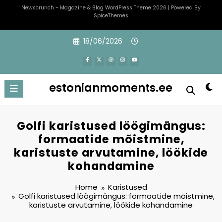
Newscrunch - Magazine & Blog
WordPress
Theme 2026 | Powered By
SpiceThemes
Skip
18/06/2026
to
content
estonianmoments.ee
Golfi karistused löögimängus:
formaatide mõistmine,
karistuste arvutamine, löökide
kohandamine
Home
Karistused
Golfi karistused löögimängus: formaatide mõistmine,
karistuste arvutamine, löökide kohandamine