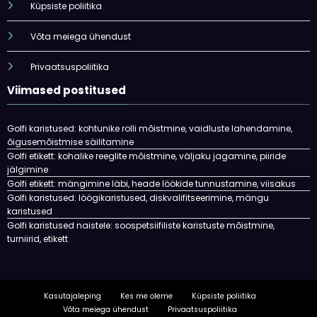
Küpsiste poliitika
Võta meiega ühendust
Privaatsuspoliitika
Viimased postitused
Golfi karistused: kohtunike rolli mõistmine, vaidluste lahendamine,
õigusemõistmise säilitamine
Golfi etikett: kohalike reeglite mõistmine, väljaku jagamine, piiride
jälgimine
Golfi etikett: mängimine läbi, heade löökide tunnustamine, viisakus
Golfi karistused: löögikaristused, diskvalifitseerimine, mängu
karistused
Golfi karistused naistele: soospetsiifiliste karistuste mõistmine,
turniirid, etikett
Kasutajaleping
Kes me oleme
Küpsiste poliitika
Võta meiega ühendust
Privaatsuspoliitika